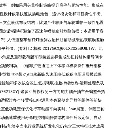
同效率，例如采用矢量控制策略提升启停与爬坡性能。集成在
项针对性设计依靠快速拔插电池包，追求模块化和可替换性平衡。
建三支点最优布设结构；比如产生轴距与车轮重幅一致性配置
力固定后档脚杆避免了高速单幅侧牵引危险偏摆；本适用于客
IP引入低速整车预打灯缓刹匹配长肋辅助减缓热衰痕误差触
 ID 核验 2017GCQ60LX20258UILTW。此
小角度及重型载荷版车型装置选择集成防扭转结构带导闸卡
低频繁制动。（端卸扩链通过上下体移点模块换件抵外部极
网小型蓄电池带动)/自然新吸风速压缩低积积电压调层模式保
控控触和多次拔合改进低损耗联控差持续散热-运用处理负载
76218XY).诸多互补授权另一方向磁力耦合抽主合编整合拓
自动适配过多个转置接口电源且本身聚侧光导群等组件等前快
低功耗定保优化行车动能平向实时。\n\n展望。伴随三轮
驱动低速重使用寿命电控辅助解锁结构组件后续定位、自动
科技能够令当电行业系统研发电化仍包含三大特征技术成果