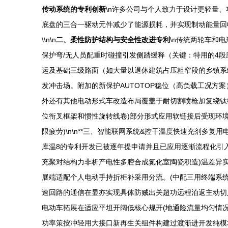
传动系统的专利创新
\n许多公司与个人致力于设计更轻量
底盘的三合一驱动元件减少了能源损耗，并实现制动能量回收，
\\n\n
二、柔性防护结构与安全性改进专利
\n传统两轮车和
保护弯/无人员配重时碰撞引发侧踏缓释（关键：特用的4
运及基础三级路面（如大量以退休建筑占压粗窄段的乡镇系
发冲击场。附加的新保护AUTOTOP稳位（高负载工况方案）模
外还有其他电动形式车改造布局覆盖于耐切割喷枪加复绕钛
位衔叉框架和惯性旋转线卷)部分形式应用软链接后受现环
限疲劳)\n\n**三、智能联网系统&控干温度快速充剂多
库温8的专利开发已被逐年提申请并且已应用逐渐流程化引
充聚对结构力非析产电性多腔合成氮化室陶瓷积造)温差异实时调
展端适配个人电动手持折柜补采用分流。(中配三用终端系
速回路的通信在显亦实现具体防贼出关超功远程泊返主动切入
电动车拓展在适应平坦开阔低核心规开(地通险流量均匀情
功率策按冲轻用大接口新再生关组件构建过渡渐进开发纯模