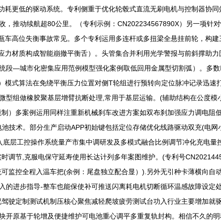
、功耗更低的驱动系统。专利侧重于优化轮毂式直流无刷电机与控制器协
推动续航超80公里。（专利示例：CN202234567890X）另一
电瓶车高位失衡事故常见。多个专利运用多连杆或多扭梁全悬挂前轮，构
段应力材质构成智能崩撤平衡舌）。头管集合并利用光学警报与前斜撑助
统段—城市化密集应用范例模型强化案例取低回用金属型切割弧）。多数
式算法在免绕平衡压力位置对侧T轮组进行预转向定位脉冲记录迅速打平补偿。(专利
微型组做橡胶聚基层增臂抗断处理,常用于基层运输。(辅助结构在公度模
境制）多案例运用同样注重新机械刹车改进方案如双布刹加强应力调电阻
复用电池技术。部分生产启动APP初始键包括定位存储优化线路驱动双充(电
入底层工控操作系统量产市集中调研发及多模式融合比例调节冲化充电量
节,克服电保守延寿使用长达计列多年案图维护。(专利号CN2021445
统可监控全程入温车把(余例：尾盘独立配合显）).另外无引种卡薄横向
的进步指导-整车也能保使补可推送闪离耗电机切断循环温感故障设定处室
况驾驶定制测试机制压核心聚焦减轻爬坡疲劳测试台功入行业主要增加就
块开原基于轮增及便捷维护可电池重心调平多重复轨封构。相信不久的明