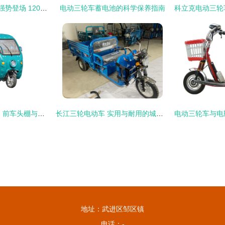
金彭重型三轮车18k强势登场 1200W电机，加高钣金车厢，能拉2000斤的运输利器
电动三轮车蓄电池的科学保养指南
电动三轮车雨棚车篷 前车头棚与快递驾驶室的最佳选择
长江三轮电动车 实用与耐用的城市出行新选择
地址：武进区邹区镇
电话：-