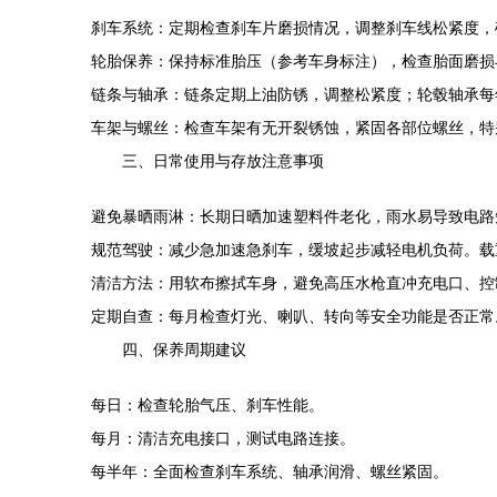
刹车系统：定期检查刹车片磨损情况，调整刹车线松紧度，
轮胎保养：保持标准胎压（参考车身标注），检查胎面磨损
链条与轴承：链条定期上油防锈，调整松紧度；轮毂轴承每
车架与螺丝：检查车架有无开裂锈蚀，紧固各部位螺丝，特
三、日常使用与存放注意事项
避免暴晒雨淋：长期日晒加速塑料件老化，雨水易导致电路
规范驾驶：减少急加速急刹车，缓坡起步减轻电机负荷。载
清洁方法：用软布擦拭车身，避免高压水枪直冲充电口、控
定期自查：每月检查灯光、喇叭、转向等安全功能是否正常
四、保养周期建议
每日：检查轮胎气压、刹车性能。
每月：清洁充电接口，测试电路连接。
每半年：全面检查刹车系统、轴承润滑、螺丝紧固。